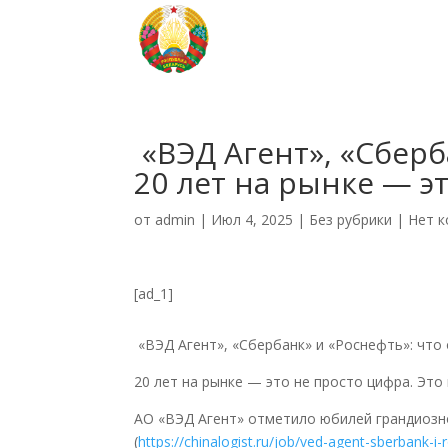
‍ «ВЭД Агент», «Сбер
20 лет на рынке — э
от
admin
|
Июл 4, 2025
|
Без рубрики
|
Нет 
[ad_1]
«ВЭД Агент», «Сбербанк» и «Роснефть»: что
20 лет на рынке — это не просто цифра. Это
АО «ВЭД Агент» отметило юбилей грандиоз
(
https://chinalogist.ru/job/ved-agent-sberbank-i