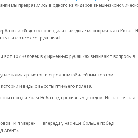
мпании мы превратились в одного из лидеров внешнеэкономическ
бербанк» и «Яндекс» проводили выездные мероприятия в Китае. 
нт» вывез всех сотрудников!
 и вот 107 человек в фирменных рубашках вызывают вопросы в
туплениями артистов и огромным юбилейным тортом.
 истории и виды с высоты птичьего полёта.
ретный город и Храм Неба под проливным дождём. Но настоящая
овов. И я уверен — впереди у нас ещё больше побед!
Д Агент».