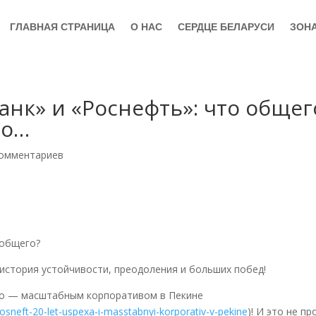
ГЛАВНАЯ СТРАНИЦА
О НАС
СЕРДЦЕ БЕЛАРУСИ
ЗОН
банк» и «Роснефть»: что общег
то…
комментариев
 общего?
 история устойчивости, преодоления и больших побед!
но — масштабным корпоративом в Пекине
-rosneft-20-let-uspexa-i-masstabnyi-korporativ-v-pekine
)! И это не пр