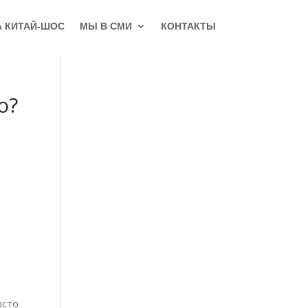
А КИТАЙ-ШОС
МЫ В СМИ
КОНТАКТЫ
о?
осто