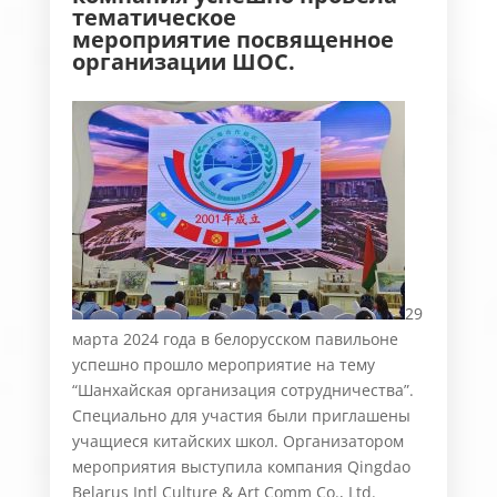
тематическ
о
е
мероприяти
е
посвященное
организации
ШОС
.
29
марта 2024 года в белорусском павильоне
успешно прошло мероприятие на тему
“Шанхайская организация сотрудничества”.
Специально для участия были приглашены
учащиеся китайских школ. Организатором
мероприятия выступила компания Qingdao
Belarus Intl Culture & Art Comm Co., Ltd.