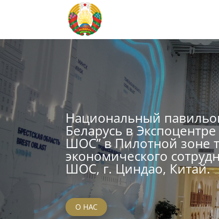
Национальный павильо
Беларусь в Экспоцентр
ШОС” в Пилотной зоне т
экономического сотрудн
ШОС, г. Циндао, Китай.
О НАС