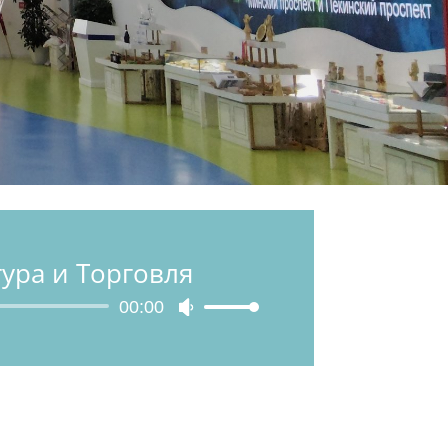
тура и Торговля
00:00
Используйте
клавиши
вверх/
вниз,
чтобы
увеличить
или