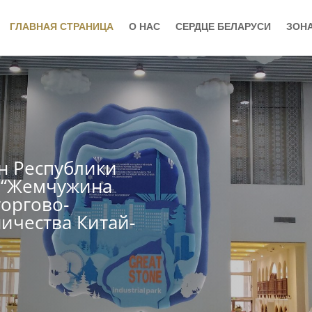
ГЛАВНАЯ СТРАНИЦА
О НАС
СЕРДЦЕ БЕЛАРУСИ
ЗОН
н Республики
е “Жемчужина
оргово-
ичества Китай-