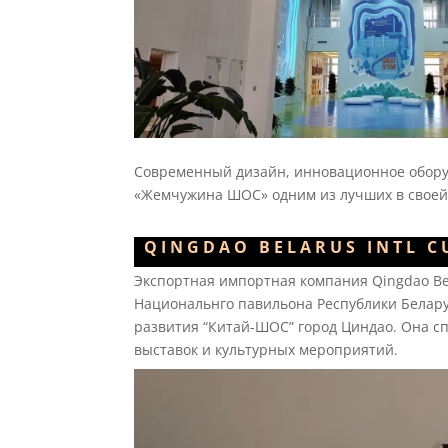
Современный дизайн, инновационное обору
«Жемчужина ШОС» одним из лучших в своей
QINGDAO BELARUS INTL C
Экспортная импортная компания
Qingdao Be
Национальнго павильона Республики Белару
развития “Китай-ШОС” город Циндао. Она с
выставок и культурных мероприятий.