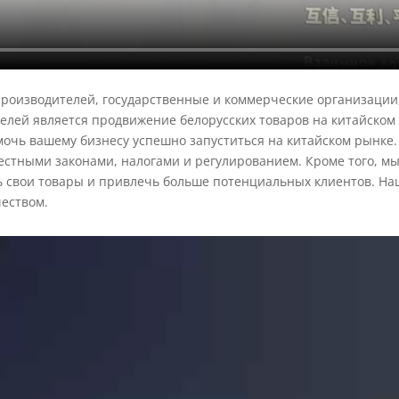
производителей, государственные и коммерческие организации
елей является продвижение белорусских товаров на китайском
омочь вашему бизнесу успешно запуститься на китайском рынк
естными законами, налогами и регулированием. Кроме того, м
 свои товары и привлечь больше потенциальных клиентов. Наш
еством.