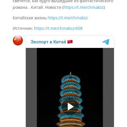
светятся, как будто вышедшие из фантастического
романа
. Китай. Новости (
https://t.me/chinakzz
)
Китайская жизнь
https://t.me/chinakzz
Источник:
https://t.me/chinakzz/608