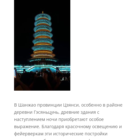
В Шанжао провинции Цзянси, особенно в районе
деревни Гэсяньцунь, древние здания с
наступлением ночи приобретают особое
выражение. Благодаря красочному освещению и
фейерверкам эти исторические постройки