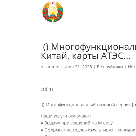
‍‍ () Многофункциона
Китай, карты АТЭС…
от
admin
|
Июл 21, 2025
|
Без рубрики
|
Нет
[ad_1]
‍ ()
Многофункциональный визовый сервис [ви
Наши услуги включают:
● Выдачу приглашений на М визу
● Оформление годовых мультивиз с коридоро