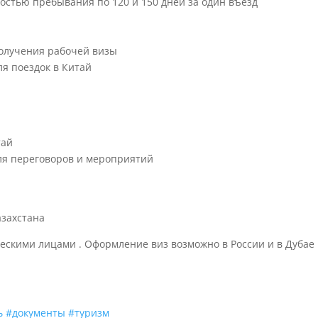
остью пребывания по 120 и 150 дней за один въезд
получения рабочей визы
ля поездок в Китай
тай
для переговоров и мероприятий
азахстана
ическими лицами
. Оформление виз возможно в России и в Дубае
ь
#документы
#туризм