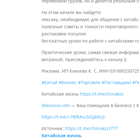
перевозкой грузов, но и делится реальным 
На этом канале вы найдете:
лексику, необходимую для общения с китай
полезные советы и тонкости переговорного 
распаковки посылок;
бесплатные уроки по работе с китайскими п
Практические уроки, самая свежая информац
витриной, присоединяйтесь к каналу ()
Реклама. ИП Князева К. С. ИНН 031890250725
#Китай
#Бизнес
#Торговля
#Поставщики
#П
Китайская жизнь
https://t.me/chinakzz
Allesasia.com
— Ваш помощник в бизнесе с 
https://t.me/+78fRAscSIGJkNzJi
Источник:
https://t.me/chinakzz/777
Китайская жизнь