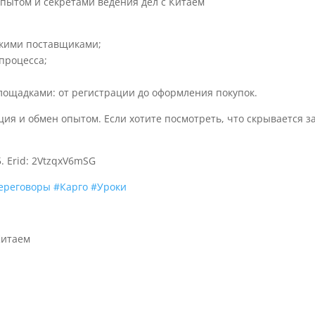
опытом и секретами ведения дел с Китаем
скими поставщиками;
процесса;
лощадками: от регистрации до оформления покупок.
ия и обмен опытом. Если хотите посмотреть, что скрывается з
. Erid: 2VtzqxV6mSG
ереговоры
#Карго
#Уроки
Китаем