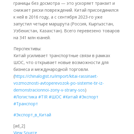
границы без досмотра — это ускоряет транзит и
снижает риски повреждений. Китай присоединился
к ней в 2016 году, а с сентября 2023-го уже
запустил четыре маршрута (Россия, Кыргызстан,
Узбекистан, Казахстан). Всего перевезено товаров
на 341 млн юаней.
Перспективы:
Китай усиливает транспортные связи в рамках
ШОС, что открывает новые возможности для
бизнеса и международной торговли.
(
https://chinalogist.ru/import/kitai-rassiriaet-
vozmoznosti-avtoperevozok-po-sisteme-tir-iz-
demonstracionnoi-zony-v-strany-sos
)
#Логистика
#TIR
#ШОС
#Китай
#Экспорт
#Транспорт
#Экспорт_в_Китай
[ad_2]
View Source