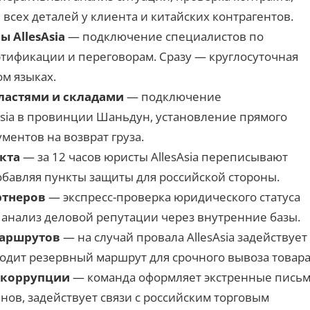
всех деталей у клиента и китайских контрагентов.
 AllesAsia
— подключение специалистов по
ертификации и переговорам. Сразу — круглосуточная
ом языках.
ластями и складами
— подключение
Asia в провинции Шаньдун, установление прямого
ументов на возврат груза.
кта
— за 12 часов юристы AllesAsia переписывают
обавляя пункты защиты для российской стороны.
ртнеров
— экспресс-проверка юридического статуса
 анализ деловой репутации через внутренние базы.
маршрутов
— на случай провала AllesAsia задействует
ходит резервный маршрут для срочного вывоза товара
 коррупции
— команда оформляет экстренные пись
ов, задействует связи с российским торговым