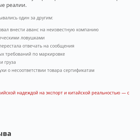
е реалии.
ывались один за другим:
овал внести аванс на неизвестную компанию
дическими ловушками
перестала отвечать на сообщения
вых требований по маркировке
и груза
ухи о несоответствии товара сертификатам
сийской надеждой на экспорт и китайской реальностью — с
ыва