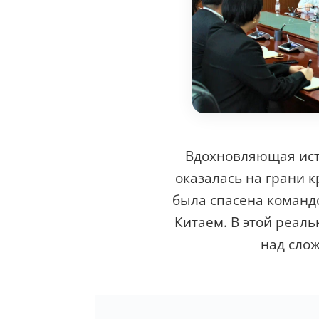
Вдохновляющая исто
оказалась на грани к
была спасена командой
Китаем. В этой реал
над сло