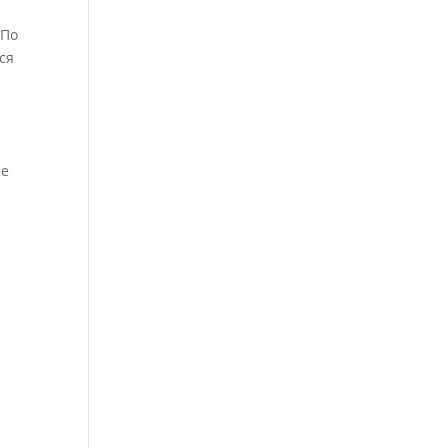
 По
ся
ие