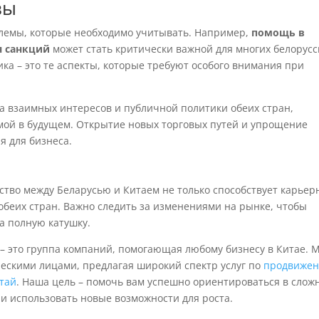
вы
блемы, которые необходимо учитывать. Например,
помощь в
я санкций
может стать критически важной для многих белорусс
а – это те аспекты, которые требуют особого внимания при
та взаимных интересов и публичной политики обеих стран,
мой в будущем. Открытие новых торговых путей и упрощение
я для бизнеса.
ство между Беларусью и Китаем не только способствует карьер
 обеих стран. Важно следить за изменениями на рынке, чтобы
а полную катушку.
– это группа компаний, помогающая любому бизнесу в Китае. 
ческими лицами, предлагая широкий спектр услуг по
продвиже
итай
. Наша цель – помочь вам успешно ориентироваться в слож
и использовать новые возможности для роста.