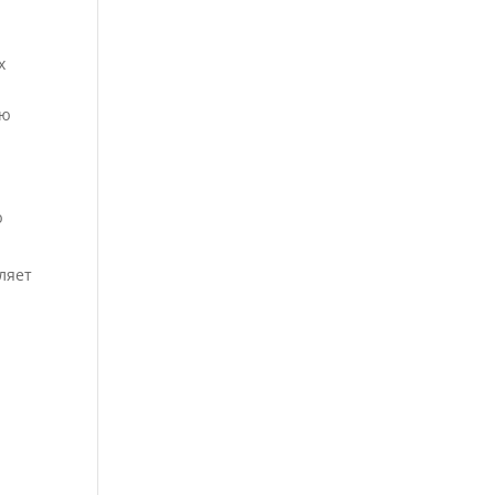
х
ию
ю
ляет