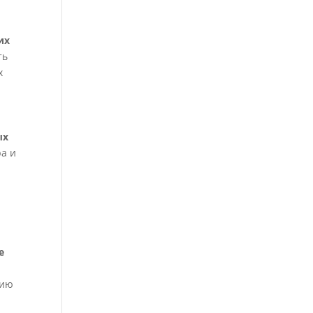
их
ть
х
ых
ba и
е
цию