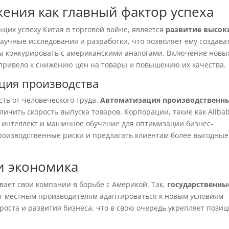
ения как главный фактор успеха
щих успеху Китая в торговой войне, является
развитие высок
научные исследования и разработки, что позволяет ему создава
ы конкурировать с американскими аналогами. Включение новы
 привело к снижению цен на товары и повышению их качества.
ция производства
ть от человеческого труда.
Автоматизация производственн
личить скорость выпуска товаров. Корпорации, такие как Aliba
й интеллект и машинное обучение для оптимизации бизнес-
производственные риски и предлагать клиентам более выгодные
и экономика
ает свои компании в борьбе с Америкой. Так,
государственны
 местным производителям адаптироваться к новым условиям
роста и развития бизнеса, что в свою очередь укрепляет пози