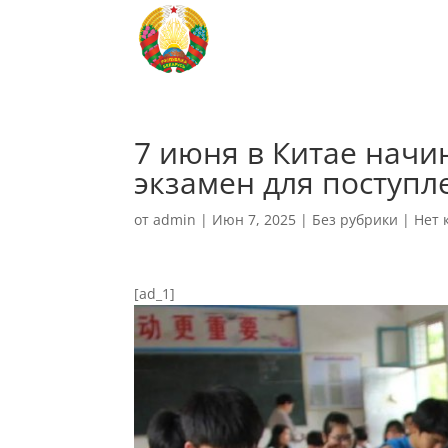
7 июня в Китае начи
экзамен для поступл
от
admin
|
Июн 7, 2025
|
Без рубрики
|
Нет 
[ad_1]