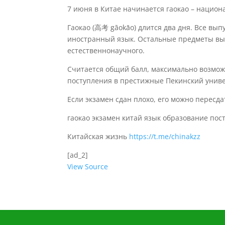
7 июня в Китае начинается гаокао – национ
Гаокао (高考 gāokǎo) длится два дня. Все вып
иностранный язык. Остальные предметы выб
естественнонаучного.
Считается общий балл, максимально возмож
поступления в престижные Пекинский униве
Если экзамен сдан плохо, его можно пересда
гаокао экзамен китай язык образование пос
Китайская жизнь
https://t.me/chinakzz
[ad_2]
View Source