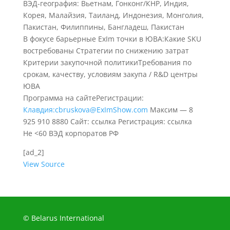
ВЭД-география: Вьетнам, Гонконг/КНР, Индия,
Корея, Малайзия, Таиланд, Индонезия, Монголия,
Пакистан, Филиппины, Бангладеш, Пакистан
В фокусе барьерные ExIm точки в ЮВА:
Какие SKU
востребованы
Стратегии по снижению затрат
Критерии закупочной политики
Требования по
срокам, качеству, условиям закупа / R&D центры
ЮВА
Программа на сайтеРегистрации:
Клавдия:cbruskova@ExImShow.com
Максим — 8
925 910 8880 Сайт: ссылка Регистрация: ссылка
Не <60 ВЭД корпоратов РФ
[ad_2]
View Source
© Belarus International