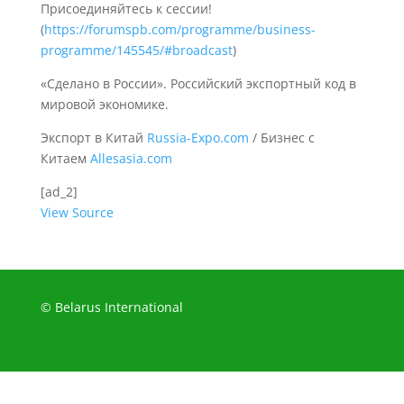
Присоединяйтесь к сессии!
(
https://forumspb.com/programme/business-
programme/145545/#broadcast
)
«Сделано в России». Российский экспортный код в
мировой экономике.
Экспорт в Китай
Russia-Expo.com
/ Бизнес с
Китаем
Allesasia.com
[ad_2]
View Source
© Belarus International