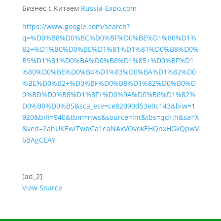
Бизнес с Китаем
Russia-Expo.com
https://www.google.com/search?
q=%D0%B8%D0%BC%D0%BF%D0%BE%D1%80%D1%
82+%D1%80%D0%BE%D1%81%D1%81%D0%B8%D0%
B9%D1%81%D0%BA%D0%B8%D1%85+%D0%BF%D1
%80%D0%BE%D0%B4%D1%83%D0%BA%D1%82%D0
%BE%D0%B2+%D0%BF%D0%B8%D1%82%D0%B0%D
0%BD%D0%B8%D1%8F+%D0%9A%D0%B8%D1%82%
D0%B0%D0%B5&sca_esv=ce82090d53e0c143&biw=1
920&bih=940&tbm=nws&source=lnt&tbs=qdr:h&sa=X
&ved=2ahUKEwiTwbGa1eaNAxVOvokEHQnxHGkQpwV
6BAgCEAY
[ad_2]
View Source